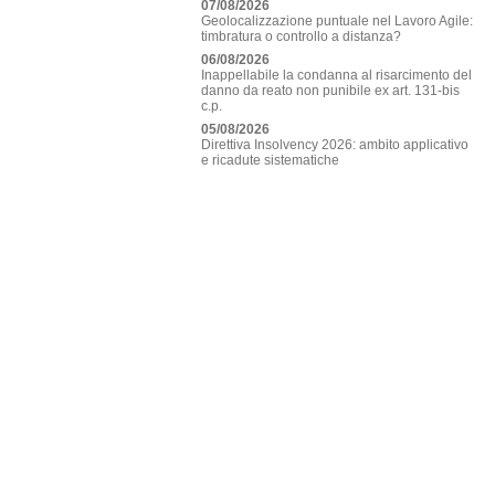
07/08/2026
Geolocalizzazione puntuale nel Lavoro Agile:
timbratura o controllo a distanza?
06/08/2026
Inappellabile la condanna al risarcimento del
danno da reato non punibile ex art. 131-bis
c.p.
05/08/2026
Direttiva Insolvency 2026: ambito applicativo
e ricadute sistematiche